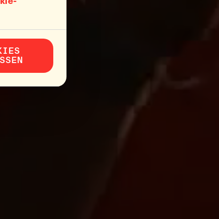
kie-
KIES
SSEN