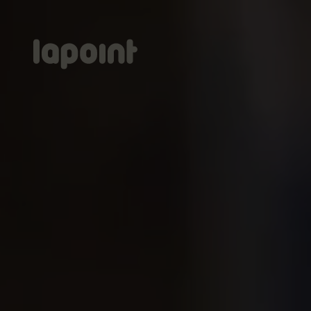
Lapoint
logo