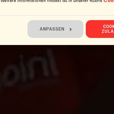
Coo
eitere Informationen findest du in unserer Rubrik
COO
ANPASSEN
ZULA