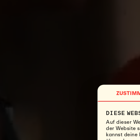
ZUSTIM
DIESE WEB
Auf dieser We
der Website s
kannst deine 