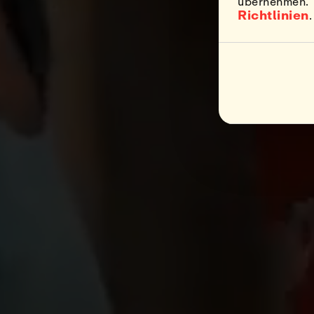
übernehmen. W
Richtlinien
.