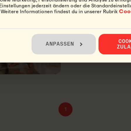
AUF DICH?
Einstellungen jederzeit ändern oder die Standardeinstel
Coo
4. MÄRZ, 2024
eitere Informationen findest du in unserer Rubrik
Bist du dabei, einen Sur
einzigartige Zeit haben!
sich für eine Destination
LESE MEHR
COO
ANPASSEN
ZULA
1