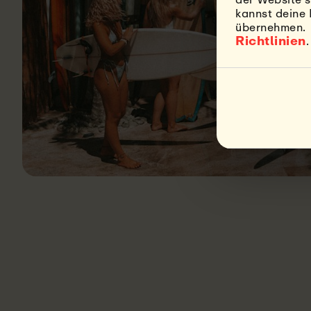
kannst deine 
übernehmen. W
Richtlinien
.