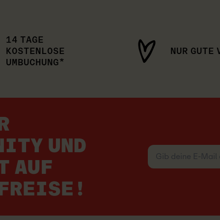
14 TAGE
KOSTENLOSE
NUR GUTE 
UMBUCHUNG*
R
NITY UND
Gib
deine
T AUF
E-
Mail
RFREISE!
ein