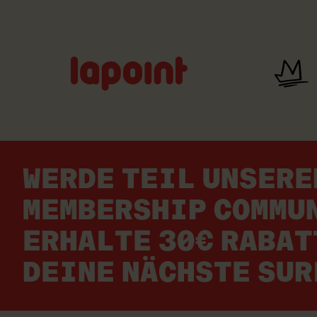
Lapoint
logo
WERDE TEIL UNSERE
MEMBERSHIP COMMU
ERHALTE 30€ RABAT
DEINE NÄCHSTE SU