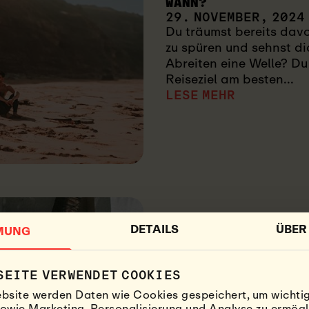
WANN?
29. NOVEMBER, 2024
Du träumst bereits dav
zu spüren und sehnst d
Abreiten eine Welle? Du 
Reiseziel am besten...
LESE MEHR
DETAILS
ÜBER
MUNG
SEITE VERWENDET COOKIES
SURF, QUIZ
bsite werden Daten wie Cookies gespeichert, um wichti
MACH 2024 ZU DEINE
owie Marketing, Personalisierung und Analyse zu ermögl