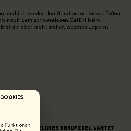
on, endlich wieder den Sand unter deinen Füßen
ich nach dem schwerelosen Gefühl beim
bist dir aber nicht sicher, welches Lapoint-
 COOKIES
ge Funktionen
M SURFJAHR: WELCHES TRAUMZIEL WARTET
ichen. Du