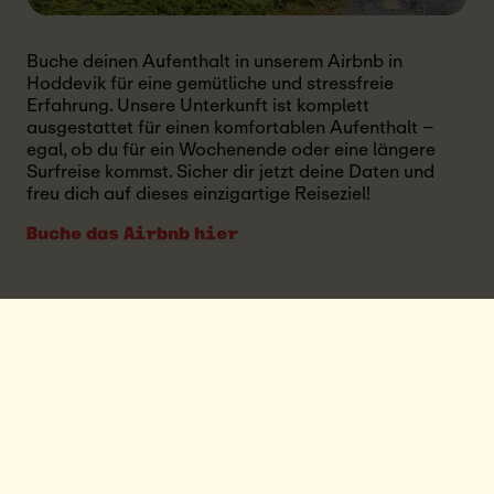
Buche deinen Aufenthalt in unserem Airbnb in
Hoddevik für eine gemütliche und stressfreie
Erfahrung. Unsere Unterkunft ist komplett
ausgestattet für einen komfortablen Aufenthalt –
egal, ob du für ein Wochenende oder eine längere
Surfreise kommst. Sicher dir jetzt deine Daten und
freu dich auf dieses einzigartige Reiseziel!
Buche das Airbnb hier
EINRICHTUNGEN
VILLA UTSIKTEN
Unser Airbnb bietet die perfekte Balance
zwischen gemütlichem Komfort und
unberührter Natur. Das Haus, Villa Utsikten, ist
so gestaltet, dass du dich wie zu Hause fühlst