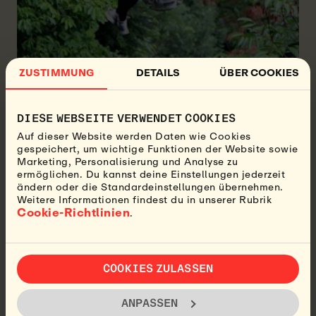
ZUSTIMMUNG
DETAILS
ÜBER COOKIES
Vielen Costa-Ricanern nach ist Regen eine
DIESE WEBSEITE VERWENDET COOKIES
willkommene Form des Niederschlags, die das Land
Auf dieser Website werden Daten wie Cookies
üppiger und grüner macht. Der Zeitpunkt des Regens
gespeichert, um wichtige Funktionen der Website sowie
kann jedoch unvorhersehbar sein.
Marketing, Personalisierung und Analyse zu
ermöglichen. Du kannst deine Einstellungen jederzeit
Regenschauer sind typisch für Costa Rica. Allerdings
ändern oder die Standardeinstellungen übernehmen.
es können auch schwere Gewitter mit starkem Wind
Weitere Informationen findest du in unserer Rubrik
auftreten, die Pflanzen und Tieren Schaden zufügen
Cookie-Richtlinien
.
können.
Manche Leute denken, dass Regen Unglück bringt. Es
kann aber auch Spaß machen, nach draußen zu
COOKIES ZULASSEN
gehen, dem Regen zu lauschen und zu sehen, wie
verschiedene Blumen anfangen zu blühen.
ANPASSEN