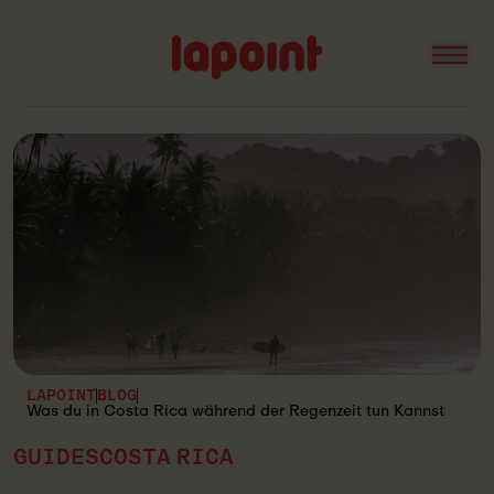
Open
Lapoint
logo
LAPOINT
BLOG
Was du in Costa Rica während der Regenzeit tun Kannst
GUIDES
COSTA RICA