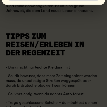
Insgesamt bereitet der Regen den Touristen in Costa
Rica keine Schwierigkeiten. Es ist eine grüne
Jahreszeit, die dem Land neues Leben einhaucht.
TIPPS ZUM
REISEN/ERLEBEN
IN
DER REGENZEIT
- Bring nicht nur leichte Kleidung mit
- Sei dir bewusst, dass mehr Zeit eingeplant werden
muss, da unbefestigte Straßen weggespült oder
durch Erdrutsche blockiert sein können
- Sei vorsichtig, wenn du nachts Auto fährst
- Trage geschlossene Schuhe – du möchtest deinen