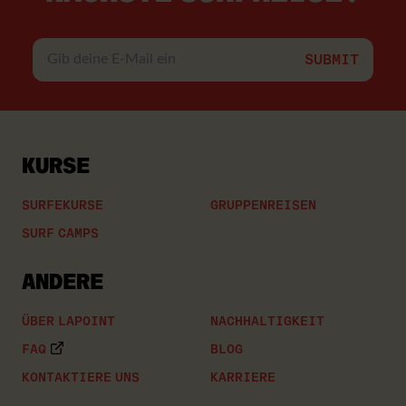
Gib
deine
E-
Mail
ein
KURSE
SURFEKURSE
GRUPPENREISEN
SURF CAMPS
ANDERE
ÜBER LAPOINT
NACHHALTIGKEIT
FAQ
BLOG
KONTAKTIERE UNS
KARRIERE