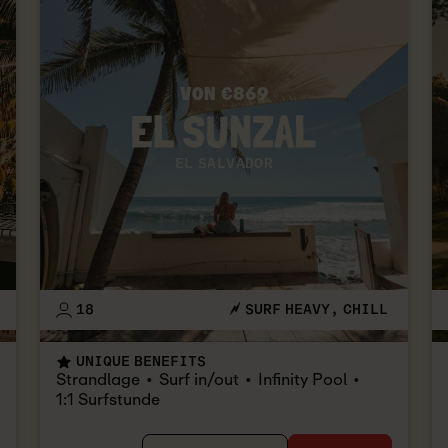
VON €869
EL SALVADOR
18
SURF HEAVY
CHILL
UNIQUE BENEFITS
Strandlage
Surf in/out
Infinity Pool
1:1 Surfstunde