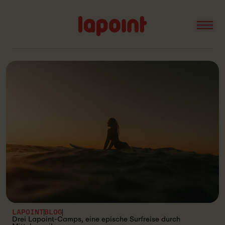
Open
Lapoint
logo
LAPOINT
BLOG
Drei Lapoint-Camps, eine epische Surfreise durch